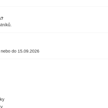
á?
tníků.
ty nebo do 15.09.2026
čky
ky