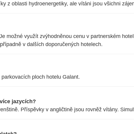
 z oblasti hydroenergetiky, ale vítáni jsou všichni záj
. Je možné využít zvýhodněnou cenu v partnerském hotelu 
ípadně v dalších doporučených hotelech.
parkovacích ploch hotelu Galant.
více jazycích?
nštině. Příspěvky v angličtině jsou rovněž vítány. Simul
platek?