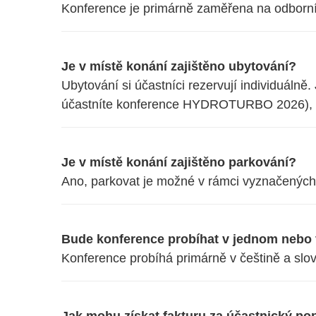
Konference je primárně zaměřena na odborníky
Je v místě konání zajištěno ubytování?
Ubytování si účastníci rezervují individuálně
účastníte konference HYDROTURBO 2026), př
Je v místě konání zajištěno parkování?
Ano, parkovat je možné v rámci vyznačených 
Bude konference probíhat v jednom nebo 
Konference probíhá primárně v češtině a slove
Jak mohu získat fakturu za účastnický po