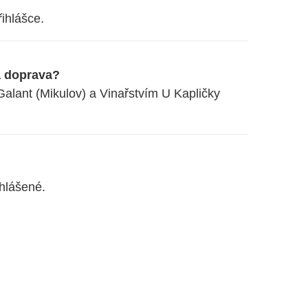
řihlášce.
a doprava?
Galant (Mikulov) a Vinařstvím U Kapličky
hlášené.