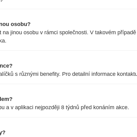
jinou osobu?
ést na jinou osobu v rámci společnosti. V takovém případ
ka.
ence?
íčků s různými benefity. Pro detailní informace kontaktu
edem?
u a v aplikaci nejpozději 8 týdnů před konáním akce.
y?