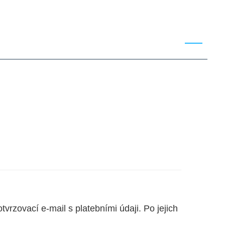
NFERENCI
LOKALITA
PROGRAM
FAQ
tvrzovací e-mail s platebními údaji. Po jejich