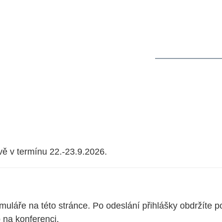
ÚVOD
O KO
vě v termínu 22.-23.9.2026.
muláře na této stránce. Po odeslání přihlášky obdržíte po
 na konferenci.